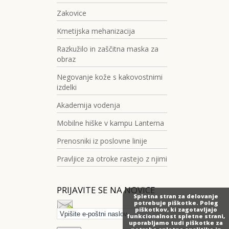
Zakovice
Kmetijska mehanizacija
Razkužilo in zaščitna maska za
obraz
Negovanje kože s kakovostnimi
izdelki
Akademija vodenja
Mobilne hiške v kampu Lanterna
Prenosniki iz poslovne linije
Pravljice za otroke rastejo z njimi
PRIJAVITE SE NA NOVICE
Spletna stran za delovanje
potrebuje piškotke. Poleg
piškotkov, ki zagotavljajo
funkcionalnost spletne strani,
uporabljamo tudi piškotke za