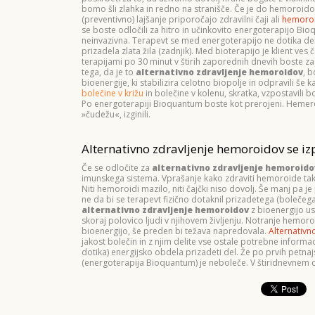
bomo šli zlahka in redno na stranišče. Če je do hemoroido
(preventivno) lajšanje priporočajo zdravilni čaji ali
hemoroi
se boste odločili za hitro in učinkovito energoterapijo Bio
neinvazivna. Terapevt se med energoterapijo ne dotika deli
prizadela zlata žila (zadnjik). Med bioterapijo je klient ves 
terapijami po 30 minut v štirih zaporednih dnevih boste za 
tega, da je to
alternativno zdravljenje hemoroidov
, b
bioenergije, ki stabilizira celotno biopolje in odpravili š
bolečine v križu
in bolečine v kolenu, skratka, vzpostavili
Po energoterapiji Bioquantum boste kot prerojeni. Hemeroi
»čudežu«, izginili.
Alternativno zdravljenje hemoroidov se iz
Če se odločite za
alternativno zdravljenje hemoroido
imunskega sistema. Vprašanje kako zdraviti hemoroide tako 
Niti hemoroidi mazilo, niti čajčki niso dovolj. Še manj pa 
ne da bi se terapevt fizično dotaknil prizadetega (bolečega
alternativno zdravljenje hemoroidov
z bioenergijo usp
skoraj polovico ljudi v njihovem življenju. Notranje hemoroi
bioenergijo, še preden bi težava napredovala.
Alternativn
jakost bolečin in z njim delite vse ostale potrebne informa
dotika) energijsko obdela prizadeti del. Že po prvih petnajs
(energoterapija Bioquantum) je neboleče. V štiridnevnem ci