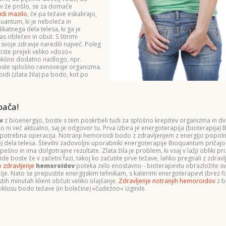
v že prišlo, se za domače
di mazilo
, če pa težave eskalirajo,
quantum, ki je neboleča in
katnega dela telesa, ki ga je
čas oblečen in obut. S štirimi
svoje zdravje naredili največ. Poleg
oste prejeli veliko »dozo«
e kakšno dodatno nadlogo, npr.
 boste splošno ravnovesje organizma.
di (zlata žila) pa bodo, kot po
pača!
v
z bioenergijo, boste s tem poskrbeli tudi za splošno krepitev organizma in dv
ni več aktualno, saj je odgovor tu. Prva izbira je energoterapija (bioterapija)
je potrebna operacija. Notranji hemoroidi bodo z zdravljenjem z energijo popoln
) dela telesa. Številni zadovoljni uporabniki energoterapije Bioquantum pričajo
ešno in ima dolgotrajne rezultate. Zlata žila je problem, ki vsaj v lažji obliki p
de boste že v začetni fazi, takoj ko začutite prve težave, lahko pregnali z zdrav
o zdravljenje
hemoroidov
poteka zelo enostavno - bioterapevtu obrazložite sv
cije. Nato se prepustite energijskim tehnikam, s katerimi energoterapevt (brez f
tih minutah klient občuti veliko olajšanje.
Zdravljenje notranjih hemoroidov
z b
klusu bodo težave (in bolečine) »čudežno« izginile.