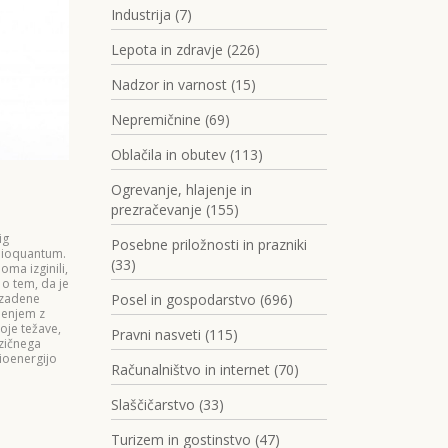
Industrija (7)
Lepota in zdravje (226)
Nadzor in varnost (15)
Nepremičnine (69)
Oblačila in obutev (113)
Ogrevanje, hlajenje in
prezračevanje (155)
ig
Posebne priložnosti in prazniki
 Bioquantum.
(33)
oma izginili,
 o tem, da je
rizadene
Posel in gospodarstvo (696)
ljenjem z
oje težave,
Pravni nasveti (115)
izičnega
ioenergijo
Računalništvo in internet (70)
Slaščičarstvo (33)
Turizem in gostinstvo (47)