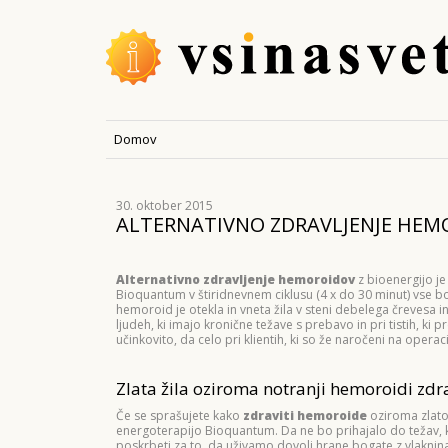
Domov
30. oktober 2015
ALTERNATIVNO ZDRAVLJENJE HEMO
Alternativno zdravljenje hemoroidov
z bioenergijo je
Bioquantum v štiridnevnem ciklusu (4 x do 30 minut) vse bole
hemoroid je otekla in vneta žila v steni debelega črevesa in
ljudeh, ki imajo kronične težave s prebavo in pri tistih, ki 
učinkovito, da celo pri klientih, ki so že naročeni na opera
Zlata žila oziroma notranji hemoroidi zdr
Če se sprašujete kako
zdraviti hemoroide
oziroma zlato 
energoterapijo Bioquantum. Da ne bo prihajalo do težav, k
poskrbeti za to, da uživamo dovolj hrane bogate z vlaknin