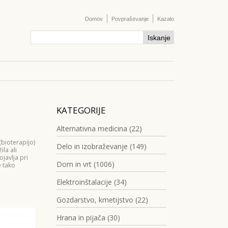
Domov
Povpraševanje
Kazalo
KATEGORIJE
Alternativna medicina (22)
(bioterapijo)
Delo in izobraževanje (149)
la ali
ojavlja pri
Dom in vrt (1006)
e tako
Elektroinštalacije (34)
Gozdarstvo, kmetijstvo (22)
Hrana in pijača (30)