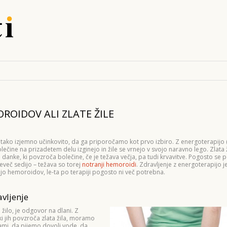
ROIDOV ALI ZLATE ŽILE
 tako izjemno učinkovito, da ga priporočamo kot prvo izbiro. Z energoterapijo 
čine na prizadetem delu izginejo in žile se vrnejo v svojo naravno lego. Zlata ži
 danke, ki povzroča bolečine, če je težava večja, pa tudi krvavitve. Pogosto se p
preveč sedijo – težava so torej
notranji hemoroidi
. Zdravljenje z energoterapijo j
cijo hemoroidov, le-ta po terapiji pogosto ni več potrebna.
avljenje
žilo, je odgovor na dlani. Z
i jih povzroča zlata žila, moramo
ami, da pijemo dovolj vode, da