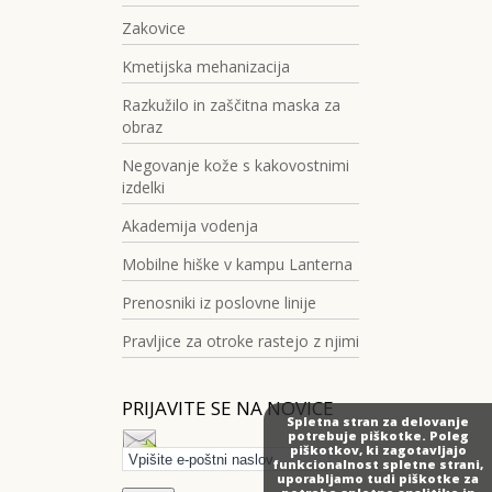
Zakovice
Kmetijska mehanizacija
Razkužilo in zaščitna maska za
obraz
Negovanje kože s kakovostnimi
izdelki
Akademija vodenja
Mobilne hiške v kampu Lanterna
Prenosniki iz poslovne linije
Pravljice za otroke rastejo z njimi
PRIJAVITE SE NA NOVICE
Spletna stran za delovanje
potrebuje piškotke. Poleg
piškotkov, ki zagotavljajo
funkcionalnost spletne strani,
uporabljamo tudi piškotke za