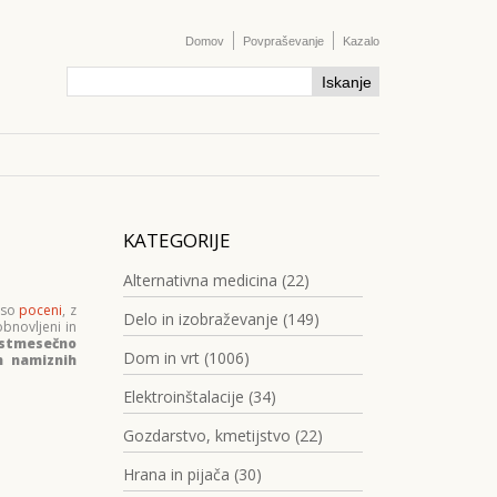
Domov
Povpraševanje
Kazalo
KATEGORIJE
Alternativna medicina (22)
i so
poceni
, z
Delo in izobraževanje (149)
obnovljeni in
jstmesečno
Dom in vrt (1006)
in namiznih
Elektroinštalacije (34)
Gozdarstvo, kmetijstvo (22)
Hrana in pijača (30)