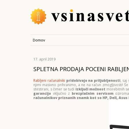
Domov
17. april 2019
SPLETNA PRODAJA POCENI RABLJ
Rabljeni računalniki
pridobivajo na priljubljenosti
, saj
njimi masivno prihranimo, a ne na račun zmogljivosti! Š
stestirani, s čimer se tudi
izključi možnost
morebitnih ser
garancijo
vključno z
brezplačnim servisom
ozirom
računalnikov priznanih znamk kot so HP, Dell, Asus i