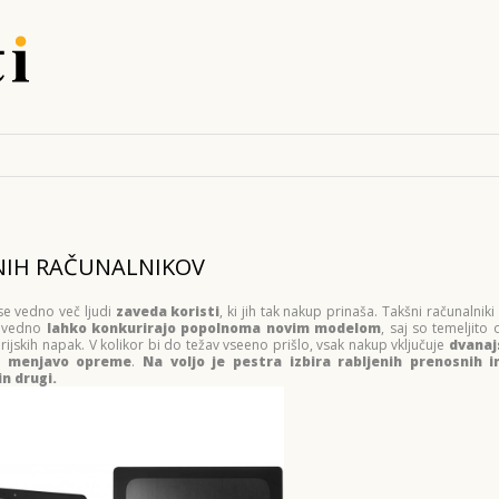
ENIH RAČUNALNIKOV
 se vedno več ljudi
zaveda koristi
, ki jih tak nakup prinaša. Takšni računalnik
e vedno
lahko konkurirajo popolnoma novim modelom
, saj so temeljito 
ijskih napak. V kolikor bi do težav vseeno prišlo, vsak nakup vključuje
dvana
a
menjavo opreme
.
Na voljo je pestra izbira rabljenih prenosnih 
n drugi.