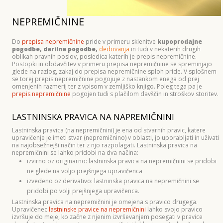
NEPREMIČNINE
Do
prepisa nepremičnine
pride v primeru sklenitve
kupoprodajne
pogodbe, darilne pogodbe,
dedovanja
in tudi v nekaterih drugih
oblikah pravnih poslov, posledica katerih je prepis nepremičnine.
Postopki in obdavčitev v primeru prepisa nepremičnine se spreminjajo
glede na razlog, zakaj do prepisa nepremičnine sploh pride. V splošnem
se torej prepis nepremičnine pogojuje z nastankom enega od prej
omenjenih razmerij ter z vpisom v zemljiško knjigo. Poleg tega pa je
prepis nepremičnine
pogojen tudi s plačilom davščin in stroškov storitev.
LASTNINSKA PRAVICA NA NAPREMIČNINI
Lastninska pravica (na nepremičnini) je ena od stvarnih pravic, katere
upravičenje je imeti stvar (nepremičnino) v oblasti, jo uporabljati in uživati
na najobsežnejši način ter z njo razpolagati. Lastninska pravica na
nepremičnini se lahko pridobi na dva načina:
izvirno oz originarno: lastninska pravica na nepremičnini se pridobi
ne glede na voljo prejšnjega upravičenca
izvedeno oz derivativo: lastninska pravica na nepremičnini se
pridobi po volji prejšnjega upravičenca.
Lastninska pravica na nepremičnini je omejena s pravico drugega.
Upravičenec
lastninske pravice na nepremičnini
lahko svojo pravico
izvršuje do meje, ko začne z njenim izvrševanjem posegati v pravice