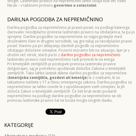
drugih. Lastninsko pravico na nepremičnini lahko izvaja tudi več oseb
hkrati – v takšnem primeru
govorimo o solastnini
.
DARILNA POGODBA ZA NEPREMIČNINO
Darilna pogodba za nepremičnino je pravni posel, na podlagi katerega
darovalec neodplačno prenese lastninsko pravico na obdarjenca, ta pa jo
sprejme. Darilne pogodbe za nepremičnine so najpogostejše med
družinskimi člani in drugimi sorodniki, saj gre tukaj za neodplačen pravni
posel. Vseeno pa pri sklepanju darilnih pogodb za nepremičnino
obstajajo določene omejitve. Pozorni moramo biti na situacijo, kjer je v
družini več otrok, starši pa bi z
darilno pogodbo za nepremičnino
lastninsko pravico nad nepremičnino radi prenesli le na enega.
Pri kmetijskih zemljiščih je postopek prenosa lastninske pravice
dolgotrajen, saj je potrebno upoštevati določbe Zakona o kmetijskih
zemljiščih. Tako lahko lastnik sklene darilno pogodbo za nepremičine
(
kmetijska zemljišča, gozdovi ali kmetije
) le z osebami, ki so
taksativno naštete v 17.a členu omenjenega zakona. Darilna pogodba za
nepremičnino se lahko izvede le z upoštevanjem vseh omejitev, ki jih
določa Zakon o kmetijskih zemljiščih. Če želi brat sestri podariti
nepremičnino na podlagi darilne pogodbe za nepremičnino se ob
prenosu lastninske pravice žal ne bosta mogla izogniti davku.
KATEGORIJE
Alternativna medicina (22)