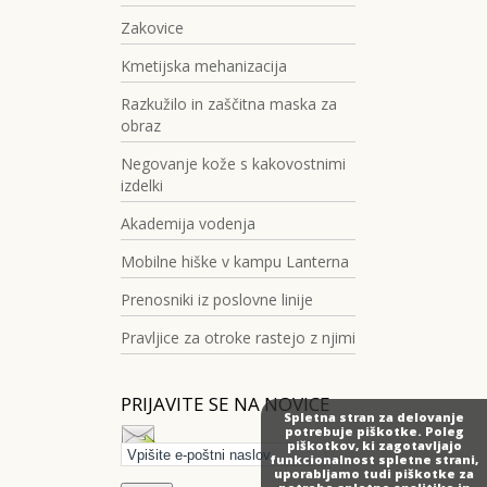
Zakovice
Kmetijska mehanizacija
Razkužilo in zaščitna maska za
obraz
Negovanje kože s kakovostnimi
izdelki
Akademija vodenja
Mobilne hiške v kampu Lanterna
Prenosniki iz poslovne linije
Pravljice za otroke rastejo z njimi
PRIJAVITE SE NA NOVICE
Spletna stran za delovanje
potrebuje piškotke. Poleg
piškotkov, ki zagotavljajo
funkcionalnost spletne strani,
uporabljamo tudi piškotke za