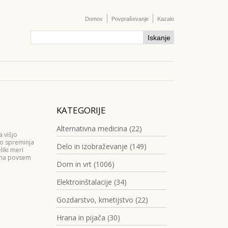
Domov
Povpraševanje
Kazalo
KATEGORIJE
Alternativna medicina (22)
 višjo
no spreminja
Delo in izobraževanje (149)
liki meri
e na povsem
Dom in vrt (1006)
Elektroinštalacije (34)
Gozdarstvo, kmetijstvo (22)
Hrana in pijača (30)