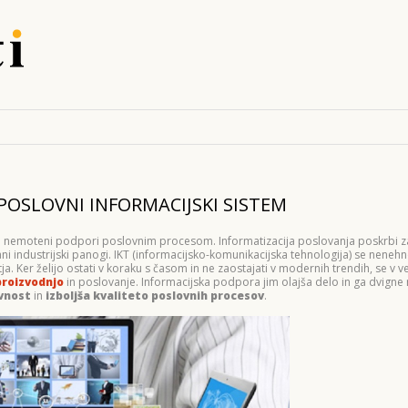
POSLOVNI INFORMACIJSKI SISTEM
in nemoteni podpori poslovnim procesom. Informatizacija poslovanja poskrbi za
ani industrijski panogi. IKT (informacijsko-komunikacijska tehnologija) se neneh
a. Ker želijo ostati v koraku s časom in ne zaostajati v modernih trendih, se v ve
proizvodnjo
in poslovanje. Informacijska podpora jim olajša delo in ga dvign
vnost
in
izboljša kvaliteto poslovnih procesov
.