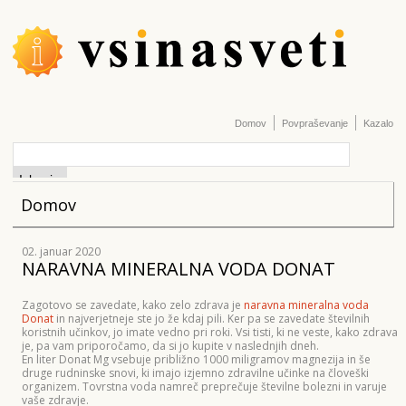
Domov
Povpraševanje
Kazalo
Domov
02. januar 2020
NARAVNA MINERALNA VODA DONAT
Zagotovo se zavedate, kako zelo zdrava je
naravna mineralna voda
Donat
in najverjetneje ste jo že kdaj pili. Ker pa se zavedate številnih
koristnih učinkov, jo imate vedno pri roki. Vsi tisti, ki ne veste, kako zdrava
je, pa vam priporočamo, da si jo kupite v naslednjih dneh.
En liter Donat Mg vsebuje približno 1000 miligramov magnezija in še
druge rudninske snovi, ki imajo izjemno zdravilne učinke na človeški
organizem. Tovrstna voda namreč preprečuje številne bolezni in varuje
vaše zdravje.