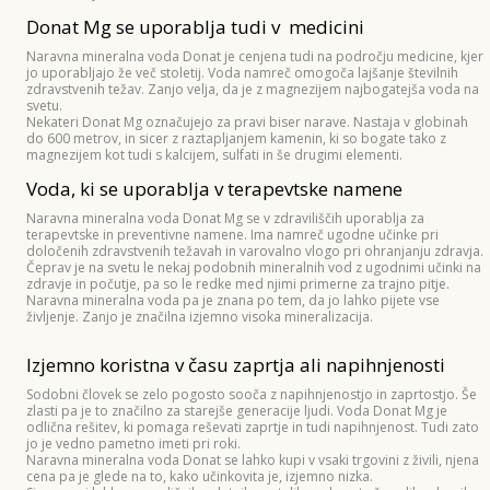
Donat Mg se uporablja tudi v medicini
Naravna mineralna voda Donat je cenjena tudi na področju medicine, kjer
jo uporabljajo že več stoletij. Voda namreč omogoča lajšanje številnih
zdravstvenih težav. Zanjo velja, da je z magnezijem najbogatejša voda na
svetu.
Nekateri Donat Mg označujejo za pravi biser narave. Nastaja v globinah
do 600 metrov, in sicer z raztapljanjem kamenin, ki so bogate tako z
magnezijem kot tudi s kalcijem, sulfati in še drugimi elementi.
Voda, ki se uporablja v terapevtske namene
Naravna mineralna voda Donat Mg se v zdraviliščih uporablja za
terapevtske in preventivne namene. Ima namreč ugodne učinke pri
določenih zdravstvenih težavah in varovalno vlogo pri ohranjanju zdravja.
Čeprav je na svetu le nekaj podobnih mineralnih vod z ugodnimi učinki na
zdravje in počutje, pa so le redke med njimi primerne za trajno pitje.
Naravna mineralna voda pa je znana po tem, da jo lahko pijete vse
življenje. Zanjo je značilna izjemno visoka mineralizacija.
Izjemno koristna v času zaprtja ali napihnjenosti
Sodobni človek se zelo pogosto sooča z napihnjenostjo in zaprtostjo. Še
zlasti pa je to značilno za starejše generacije ljudi. Voda Donat Mg je
odlična rešitev, ki pomaga reševati zaprtje in tudi napihnjenost. Tudi zato
jo je vedno pametno imeti pri roki.
Naravna mineralna voda Donat se lahko kupi v vsaki trgovini z živili, njena
cena pa je glede na to, kako učinkovita je, izjemno nizka.