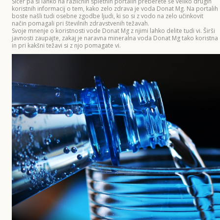
Sicer pa si lahko na različnih spletnih portalih preberete še veliko drugih
koristnih informacij o tem, kako zelo zdrava je voda Donat Mg. Na portalih
boste našli tudi osebne zgodbe ljudi, ki so si z vodo na zelo učinkovit
način pomagali pri številnih zdravstvenih težavah.
Svoje mnenje o koristnosti vode Donat Mg z njimi lahko delite tudi vi. Širši
javnosti zaupajte, zakaj je naravna mineralna voda Donat Mg tako koristna
in pri kakšni težavi si z njo pomagate vi.