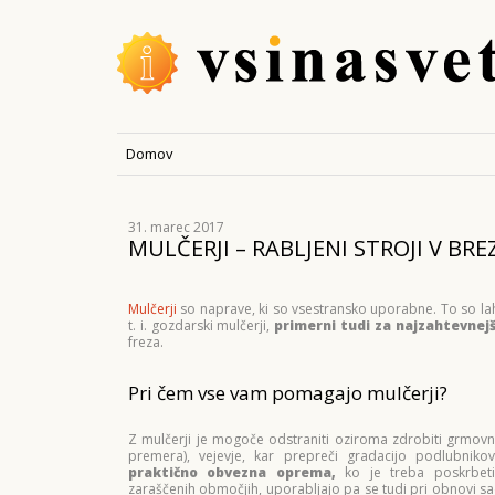
Domov
31. marec 2017
MULČERJI – RABLJENI STROJI V BR
Mulčerji
so naprave, ki so vsestransko uporabne. To so l
t. i. gozdarski mulčerji,
primerni tudi za najzahtevnej
freza.
Pri čem vse vam pomagajo mulčerji?
Z mulčerji je mogoče odstraniti oziroma zdrobiti grmov
premera), vejevje, kar prepreči gradacijo podlubniko
praktično obvezna oprema,
ko je treba poskrbeti 
zaraščenih območjih, uporabljajo pa se tudi pri obnovi sa