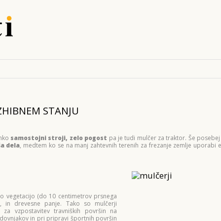
EZHIBNEM STANJU
ahko
samostojni stroji, zelo pogost
pa je tudi mulčer za traktor. Še posebej
ša dela
, medtem ko se na manj zahtevnih terenih za frezanje zemlje uporabi 
no vegetacijo (do 10 centimetrov prsnega
v, in drevesne panje. Tako so mulčerji
za vzpostavitev travniških površin na
dovnjakov in pri pripravi športnih površin