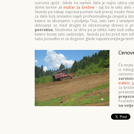
oziroma igrišč. Glede na namen dela je nujna izbira us
strme terene ali
mulčer za brežine
– saj bo le tako delo
Seveda pa nakup naprave pomeni tudi precej visoko finanč
za delo bolj smiselno najeti profesionalnega izvajalca sto
katero se ukvarjamo v podjetju Tisa, zato vam z veselj
delovanje so med drugim še obrezovanje dreves in pr
potrebno
, hlodovina za drva pa je lahko nato tudi odku
katero boste zelo zadovoljni. Seveda pa bo pred tem ede
našo ponudbo in za dogovor glede najustreznejšega term
Cenovn
Če imate
iz našeg
cenovno 
servisir
traktor
, 
za breži
preseneti
prepozn
Posredo
na volj