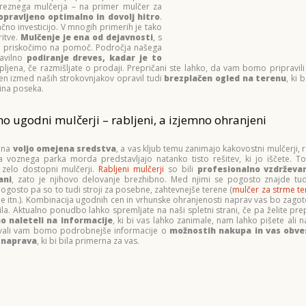
treznega mulčerja – na primer mulčer za
opravljeno optimalno in dovolj hitro
.
no investicijo. V mnogih primerih je tako
ritve.
Mulčenje je ena od dejavnosti
, s
em priskočimo na pomoč. Področja našega
avilno
podiranje dreves, kadar je to
pljena, če razmišljate o prodaji. Prepričani ste lahko, da vam bomo pripravil
n izmed naših strokovnjakov opravil tudi
brezplačen ogled na terenu
, ki
ina poseka.
o ugodni mulčerji – rabljeni, a izjemno ohranjeni
 na
voljo omejena sredstva
, a vas kljub temu zanimajo kakovostni mulčerji, ra
a voznega parka morda predstavljajo natanko tisto rešitev, ki jo iščete. 
zelo dostopni mulčerji.
Rabljeni mulčerji
so bili
profesionalno vzdrževan
ani
, zato je njihovo delovanje brezhibno. Med njimi se pogosto znajde tu
pogosto pa so to tudi stroji za posebne, zahtevnejše terene (
mulčer za strme te
ne itn.). Kombinacija ugodnih cen in vrhunske ohranjenosti naprav vas bo zagot
la. Aktualno ponudbo lahko spremljate na naši spletni strani, če pa želite prep
o naleteli na informacije
, ki bi vas lahko zanimale, nam lahko pišete ali n
vali vam bomo podrobnejše informacije o
možnostih nakupa in vas obves
o naprava
, ki bi bila primerna za vas.