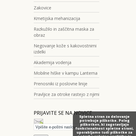
Zakovice
Kmetijska mehanizacija
Razkužilo in zaščitna maska za
obraz
Negovanje kože s kakovostnimi
izdelki
Akademija vodenja
Mobilne hiške v kampu Lanterna
Prenosniki iz poslovne linije
Pravljice za otroke rastejo z njimi
PRIJAVITE SE NA NOVICE
Spletna stran za delovanje
potrebuje piškotke. Poleg
piškotkov, ki zagotavljajo
funkcionalnost spletne strani,
uporabljamo tudi piškotke za