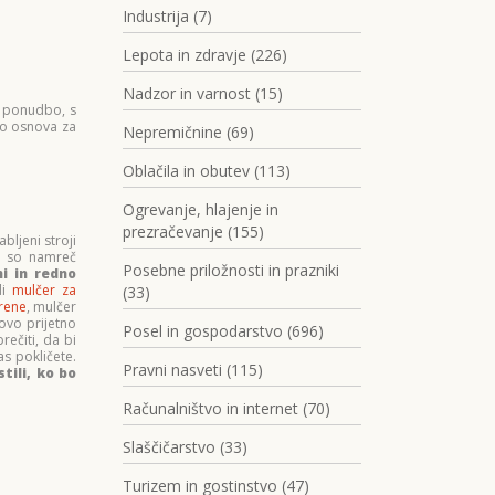
Industrija (7)
Lepota in zdravje (226)
Nadzor in varnost (15)
i ponudbo, s
 bo osnova za
Nepremičnine (69)
Oblačila in obutev (113)
Ogrevanje, hlajenje in
prezračevanje (155)
bljeni stroji
To so namreč
Posebne priložnosti in prazniki
i in redno
di
mulčer za
(33)
rene
, mulčer
ovo prijetno
Posel in gospodarstvo (696)
rečiti, da bi
as pokličete.
Pravni nasveti (115)
tili, ko bo
Računalništvo in internet (70)
Slaščičarstvo (33)
Turizem in gostinstvo (47)