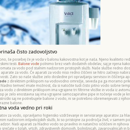
inaša čisto zadovoljstvo
o, še posebej če je voda v balonu kakovostna kot je naša. Njeno kvaliteto re
skimi testi.
Balone vode
polnimo brez vseh dodatnih obdelav, saj je njena kako
z avtomata za vodo pod stalnim nadzorom pristojnih služb. Naše službe redno dost
o aparate za vodo. Če aparati za vodo niso redno čiščeni se hitro začnejo nabirat
osti. Zato so naše službe zelo dosledne pri opravljanju servisov in čiščenja a
vodo
z direktnim priklopom na vodovodno omrežje, seveda pa ga moramo priklo
 hladno temveč imate možnost, da si natočite tudi čisto pitno vodo sobne temp
a vodo z direktnim priklopom ima vgrajene tri filtrirne vložke in voda iz avtoma
lop je zelo enostavna saj ima vgrajene samozapiralne pipe in točenje vode je kr
 stroški saj ne potrebujete balone z vodo, ni se potrebno obremenjevati z njiho
prazne balone.
itna voda vedno pri roki
omatov za vodo, opravljamo higiensko vzdrževanje in servisiranje aparatov za hl
im nadzorom inšpekcijskih služb, ki so pristojne za področja živil, v samem po
dzor. Naši aparati za hladno vodo so pravilno in natančno očiščeni in njihova
srečate v šolah, vrtcih, zdravstvenih domovih, bolnišnicah, zavarovalnicah in 