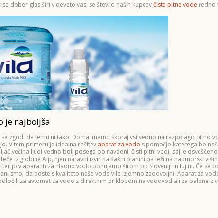
 se dober glas širi v deveto vas, se število naših kupcev
čiste pitne vode
redno 
o je najboljša
a se zgodi da temu ni tako. Doma imamo skoraj vsi vedno na razpolago pitno v
o. V tem primeru je idealna rešitev
aparat za vodo
s pomočjo katerega bo naša
pijač večina ljudi vedno bolj posega po navadni, čisti pitni vodi, saj je osveščenos
iteče iz globine Alp, njen naravni izvir na Kašni planini pa leži na nadmorski viši
ter jo v aparatih za hladno vodo ponujamo širom po Sloveniji in tujini. Če se bo
ani smo, da boste s kvaliteto naše vode Vile izjemno zadovoljni. Aparat za vo
 odločili za avtomat za vodo z direktnim priklopom na vodovod ali za balone z 