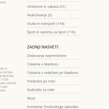
veča.
Umetnost in zabava (31)
Vedeževanje (5)
Vozila in transport (144)
Šport in oprema za šport (118)
ZADNJI NASVETI
Dedovanje nepremičnine
Tiskarne v Mariboru
odo iz
 izvirska
Tiskarna s sedežem pri Mariboru
t ljudi kar
ni 1100
Predsobe po meri
ste odločili
do vam
Razkužilo za roke
vodo.
Virusi
Komentar Družinskega zakonika