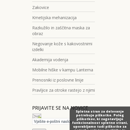
Zakovice
Kmetijska mehanizacija
Razkužilo in zaščitna maska za
obraz
Negovanje kože s kakovostnimi
izdelki
Akademija vodenja
Mobilne hiške v kampu Lanterna
Prenosniki iz poslovne linije
Pravljice za otroke rastejo z njimi
PRIJAVITE SE NA NOVICE
Spletna stran za delovanje
potrebuje piškotke. Poleg
piškotkov, ki zagotavljajo
funkcionalnost spletne strani,
uporabljamo tudi piškotke za