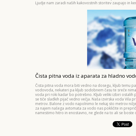
Ljudje nam zaradi naših kakovostnih storitev zaupajo in ker
Čista pitna voda iz aparata za hladno vod
Čista pitna voda mora biti vedno na dosegu, kljub temu p
vodovoda, nekateri pa kljub sodobnem času te sreče nimaj
voda pri roki kadar bo potrebno. Kljub veliki izbiri ostalih 
se tiče sladkih pijač vedno večja. Naša izvirska voda Vila pr
metrov. Balone z vodo napolnimo le nekaj sto metrov nižje 
za najem našega avtomata za vodo nas pokličite in preprič
namestimo hitro in enostavno, ne glede na to ali se boste