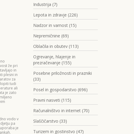
Industrija (7)
Lepota in zdravje (226)
Nadzor in varnost (15)
Nepremičnine (69)
Oblačila in obutev (113)
Ogrevanje, hlajenje in
dno
prezračevanje (155)
vost že pri
avljajo in
Posebne priložnosti in prazniki
i plesni in
(33)
paratov za
piti tudi
erature ali
Posel in gospodarstvo (696)
ta je zato
miljeno
Pravni nasveti (115)
vim
Računalništvo in internet (70)
adno vodo v
Slaščičarstvo (33)
djetju pa
 uporaba je
Turizem in gostinstvo (47)
bankah.