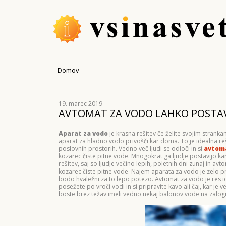
Domov
19. marec 2019
AVTOMAT ZA VODO LAHKO POSTAVI
Aparat za vodo
je krasna rešitev če želite svojim stran
aparat za hladno vodo privošči kar doma. To je idealna rešit
poslovnih prostorih. Vedno več ljudi se odloči in si
avtoma
kozarec čiste pitne vode. Mnogokrat ga ljudje postavijo kar 
rešitev, saj so ljudje večino lepih, poletnih dni zunaj in av
kozarec čiste pitne vode. Najem aparata za vodo je zelo pr
bodo hvaležni za to lepo potezo. Avtomat za vodo je res id
posežete po vroči vodi in si pripravite kavo ali čaj, kar j
boste brez težav imeli vedno nekaj balonov vode na zalogi