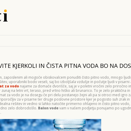
TE KJERKOLI IN ČISTA PITNA VODA BO NA DO
kam, zaposlenim ali mogoče obiskovalcem ponuditi čisto pitno vodo, mnogo ljudi
ev, uporabniki bodo veseli, saj bo izboljšala vzdušje in počutje ljudi v pisarni a
t za vodo
najame za domače dvorišče, saj je v poletni vročini zelo priročno im
zunaj na letni vrt, teraso, pred vrtno hiško ali brunarico. To je zelo praktična i
tomat za vodo je na dosegu če pri delu postanejo žejni ali pa si otroci med igro z
iporočljiv za v pisarne ter druge poslovne prostore kjer je pogosto suh zrak in
ealna rešitev in vedno si lahko natočite primerno ohlajeno in čisto pitno vodo,
e vedno zelo dobrodošlo.
Balon vode
vam v našem podjetju ponujamo po ugodni 
.