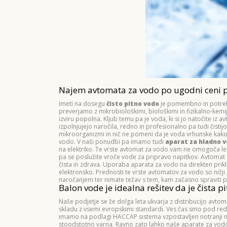
Najem avtomata za vodo po ugodni ceni pr
Imeti na dosegu
čisto pitno vodo
je pomembno in potrebn
preverjamo z mikrobiološkimi, biološkimi in fizikalno-kemij
izviru popolna. Kljub temu pa je voda, ki si jo natočite i
izpolnjujejo naročila, redno in profesionalno pa tudi čistij
mikroorganizmi in nič ne pomeni da je voda vrhunske kakov
vodo. V naši ponudbi pa imamo tudi
aparat za hladno 
na elektriko. Te vrste avtomat za vodo vam ne omogoča le
pa se poslužite vroče vode za pripravo napitkov. Avtomat z
čista in zdrava. Uporaba aparata za vodo na direkten prik
elektronsko. Prednosti te vrste avtomatov za vodo so nižji
naročanjem ter nimate težav s tem, kam začasno spraviti 
Balon vode je idealna rešitev da je čista p
Naše podjetje se že dolga leta ukvarja z distribucijo avt
skladu z vsemi evropskimi standardi. Ves čas smo pod redn
imamo na podlagi HACCAP sistema vzpostavljen notranji na
stoodstotno varna. Ravno zato lahko naše aparate za vodo 