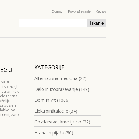
Domov
Povpraševanje
Kazalo
KATEGORIJE
SEGU
Alternativna medicina (22)
 pa si
li v drugih
Delo in izobraževanje (149)
eti pri roki
n elegantna
Dom in vrt (1006)
aželijo
 zaposleni
 lahko pa
Elektroinštalacije (34)
ceni, zato
Gozdarstvo, kmetijstvo (22)
Hrana in pijača (30)