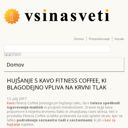
Domov
Povpraševanje
Kazalo
Domov
HUJŠANJE S KAVO FITNESS COFFEE, KI
BLAGODEJNO VPLIVA NA KRVNI TLAK
13. julij 2017
Kava
Fitness Coffee pomaga pri hujšanju tako, da v
telesu spodbudi
izgorevanje maščob
in pospeši metabolizem. Zraven tega kava
pripomore k nižjemu krvnemu tlako in zmanjšanju ravni stresa. Več o
produktu Fitness Coffee si lahko preberete na naši spletni strani, kjer se
lahko
podrobneje seznanite tudi s sestavinami
, ki jih v
kavi za
hujšanje
najdete.