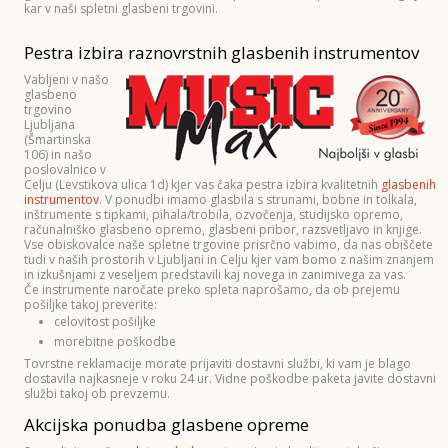
kar v naši spletni glasbeni trgovini.
Pestra izbira raznovrstnih glasbenih instrumentov
Vabljeni v našo
glasbeno
trgovino
Ljubljana
(Šmartinska
106) in našo
poslovalnico v
Celju (Levstikova ulica 1d) kjer vas čaka pestra izbira kvalitetnih
glasbenih
instrumentov
. V ponudbi imamo glasbila s strunami, bobne in tolkala,
inštrumente s tipkami, pihala/trobila, ozvočenja, studijsko opremo,
računalniško glasbeno opremo, glasbeni pribor, razsvetljavo in knjige.
Vse obiskovalce naše spletne trgovine prisrčno vabimo, da nas obiščete
tudi v naših prostorih v Ljubljani in Celju kjer vam bomo z našim znanjem
in izkušnjami z veseljem predstavili kaj novega in zanimivega za vas.
Če instrumente naročate preko spleta naprošamo, da ob prejemu
pošiljke takoj preverite:
celovitost pošiljke
morebitne poškodbe
Tovrstne reklamacije morate prijaviti dostavni službi, ki vam je blago
dostavila najkasneje v roku 24 ur. Vidne poškodbe paketa javite dostavni
službi takoj ob prevzemu.
Akcijska ponudba glasbene opreme