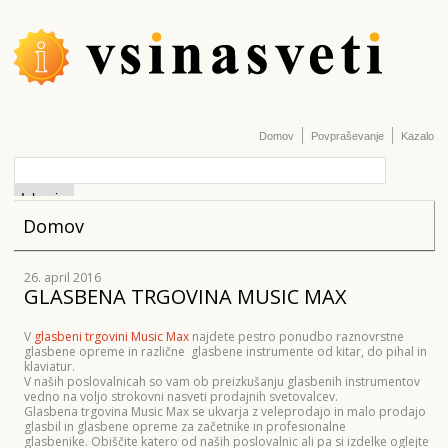
Domov
Povpraševanje
Kazalo
Domov
26. april 2016
GLASBENA TRGOVINA MUSIC MAX
V
glasbeni trgovini Music Max
najdete pestro ponudbo raznovrstne
glasbene opreme in različne glasbene instrumente od kitar, do pihal in
klaviatur.
V naših poslovalnicah so vam ob preizkušanju glasbenih instrumentov
vedno na voljo strokovni nasveti prodajnih svetovalcev.
Glasbena trgovina Music Max se ukvarja z veleprodajo in malo prodajo
glasbil in glasbene opreme za začetnike in profesionalne
glasbenike. Obiščite katero od naših poslovalnic ali pa si izdelke oglejte