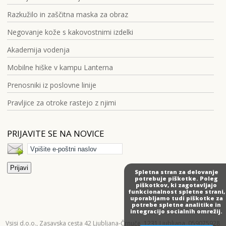
Razkužilo in zaščitna maska za obraz
Negovanje kože s kakovostnimi izdelki
Akademija vodenja
Mobilne hiške v kampu Lanterna
Prenosniki iz poslovne linije
Pravljice za otroke rastejo z njimi
PRIJAVITE SE NA NOVICE
Spletna stran za delovanje
potrebuje piškotke. Poleg
piškotkov, ki zagotavljajo
funkcionalnost spletne strani,
uporabljamo tudi piškotke za
potrebe spletne analitike in
integracijo socialnih omrežij.
Vsisi d.o.o.,
Zasavska cesta 42
Ljubljana-Črnuče,
1231 Ljubljana,
059075928