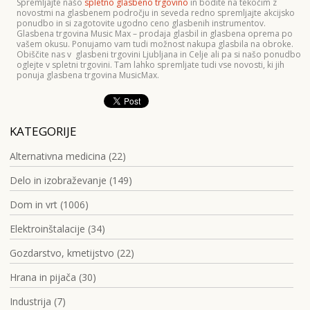
Spremljajte našo
spletno glasbeno trgovino
in bodite na tekočim z
novostmi na glasbenem področju in seveda redno spremljajte akcijsko
ponudbo in si zagotovite ugodno ceno glasbenih instrumentov.
Glasbena trgovina Music Max – prodaja glasbil in glasbena oprema po
vašem okusu. Ponujamo vam tudi možnost nakupa glasbila na obroke.
Obiščite nas v glasbeni trgovini Ljubljana in Celje ali pa si našo ponudbo
oglejte v spletni trgovini. Tam lahko spremljate tudi vse novosti, ki jih
ponuja glasbena trgovina MusicMax.
KATEGORIJE
Alternativna medicina (22)
Delo in izobraževanje (149)
Dom in vrt (1006)
Elektroinštalacije (34)
Gozdarstvo, kmetijstvo (22)
Hrana in pijača (30)
Industrija (7)