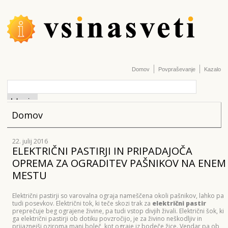
Domov
Povpraševanje
Kazalo
Domov
22. julij 2016
ELEKTRIČNI PASTIRJI IN PRIPADAJOČA
OPREMA ZA OGRADITEV PAŠNIKOV NA ENEM
MESTU
Električni pastirji so varovalna ograja nameščena okoli pašnikov, lahko pa
tudi posevkov. Električni tok, ki teče skozi trak za
električni pastir
preprečuje beg ograjene živine, pa tudi vstop divjih živali. Električni šok, ki
ga električni pastirji ob dotiku povzročijo, je za živino neškodljiv in
prijaznejši oziroma manj boleč, kot ograje iz bodeče žice. Vendar pa ob