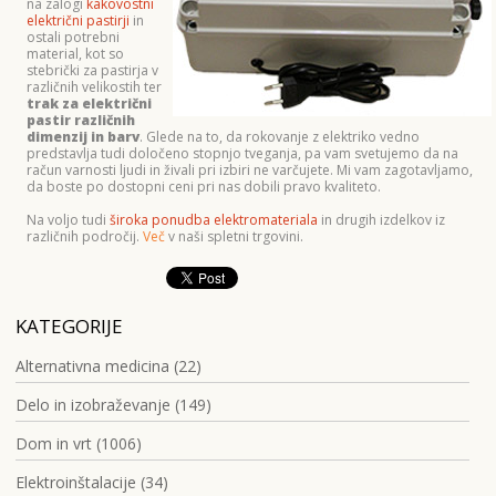
na zalogi
kakovostni
električni pastirji
in
ostali potrebni
material, kot so
stebrički za pastirja v
različnih velikostih ter
trak za električni
pastir različnih
dimenzij in barv
. Glede na to, da rokovanje z elektriko vedno
predstavlja tudi določeno stopnjo tveganja, pa vam svetujemo da na
račun varnosti ljudi in živali pri izbiri ne varčujete. Mi vam zagotavljamo,
da boste po dostopni ceni pri nas dobili pravo kvaliteto.
Na voljo tudi
široka ponudba elektromateriala
in drugih izdelkov iz
različnih področij.
Več
v naši spletni trgovini.
KATEGORIJE
Alternativna medicina (22)
Delo in izobraževanje (149)
Dom in vrt (1006)
Elektroinštalacije (34)