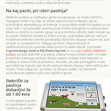
rokovanju z elektriko vedno velja biti previden.
Na kaj paziti, pri izbiri pastirja?
Električni pastirji se razlikujejo glede na napajanje. Če imate omrežno
napajanje vedno na voljo, je takšen aparat priporočljivejši, saj ne
potrebujete akumulatorja ali baterije. In prav takšni električni pastirji so na
voljo tudi v naši ponudbi. Seveda pa jih ločimo tudi glede na njihovo moč.
Glede na dolžino in namen ograje se je potrebno odločiti, kako močan naj
bo pastir. Električni pastirji za živino morajo zagotavljati njihovo varnost.
Prisotnost elektrike namreč predstavlja določeno stopnjo nevarnosti, tudi
za ljudi, ki s pastirjem ne rokujejo pravilno. Nepoznavanje in
neinformiranost pri uporabi lahko povzroči veliko škode. V ponudbi
trgovinskega centra EVJ Elektroprom
so na voljo
različni električni
pastirji
, pa tudi stebrički za pastirja, trakovi in opozorilne table. Če niste
prepričani, katerega pastirja izbrati, kakšne razdalje med stebrički za
pastirja in višina le teh je primerna, dovolite, da vam pomagamo v naši
specializirani trgovini, kjer bodo naši prodajalci skupaj z vami našli pravo
rešitev. Pred nakupom , pa lahko za izbrane artikle, več tehničnih
podrobnosti najdete tudi v naši spletni trgovini.
Stebrički za
pastirja
dobavljivi že
od 1.60 evra
V naši spletni trgovini
in trgovinskem centru
v Kisovcu so vedno